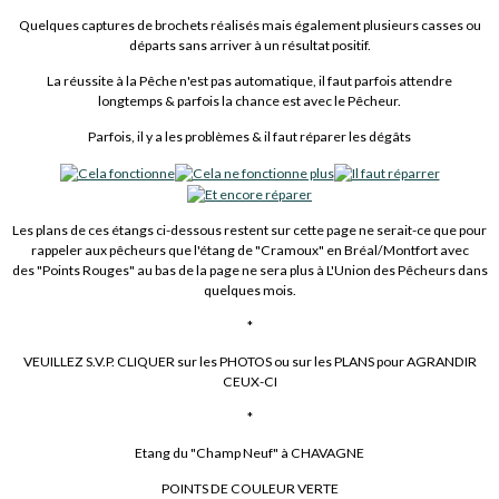
Quelques captures de brochets réalisés mais également plusieurs casses ou
départs sans arriver à un résultat positif.
La réussite à la Pêche n'est pas automatique, il faut parfois attendre
longtemps & parfois la chance est avec le Pêcheur.
Parfois, il y a les problèmes & il faut réparer les dégâts
Les plans de ces étangs ci-dessous restent sur cette page ne serait-ce que pour
rappeler aux pêcheurs que l'étang de "Cramoux" en Bréal/Montfort avec
des "Points Rouges" au bas de la page ne sera plus à L'Union des Pêcheurs dans
quelques mois.
*
VEUILLEZ S.V.P. CLIQUER sur les PHOTOS ou sur les PLANS pour AGRANDIR
CEUX-CI
*
Etang du "Champ Neuf" à CHAVAGNE
POINTS DE COULEUR VERTE