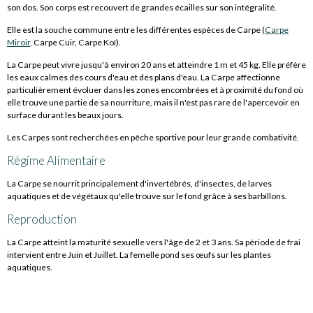
son dos. Son corps est recouvert de grandes écailles sur son intégralité.
Elle est la souche commune entre les différentes espèces de Carpe (
Carpe
Miroir
, Carpe Cuir, Carpe Koï).
La Carpe peut vivre jusqu'à environ 20 ans et atteindre 1 m et 45 kg. Elle préfère
les eaux calmes des cours d'eau et des plans d'eau. La Carpe affectionne
particulièrement évoluer dans les zones encombrées et à proximité du fond où
elle trouve une partie de sa nourriture, mais il n'est pas rare de l'apercevoir en
surface durant les beaux jours.
Les Carpes sont recherchées en pêche sportive pour leur grande combativité.
Régime Alimentaire
La Carpe se nourrit principalement d'invertébrés, d'insectes, de larves
aquatiques et de végétaux qu'elle trouve sur le fond grâce à ses barbillons.
Reproduction
La Carpe atteint la maturité sexuelle vers l'âge de 2 et 3 ans. Sa période de frai
intervient entre Juin et Juillet. La femelle pond ses œufs sur les plantes
aquatiques.