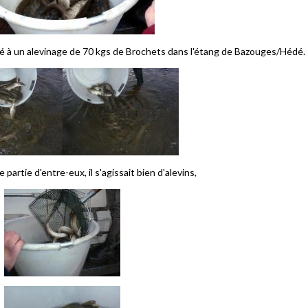
 à un alevinage de 70 kgs de Brochets dans l'étang de Bazouges/Hédé.
 partie d'entre-eux, il s'agissait bien d'alevins,