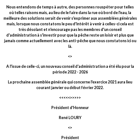
Nous entendons de temps à autre, des personnes rouspéter pour telles
où telles raisons mais, au lieu de le faire dans la rue où bord de l'eau, la
meilleure des solutions serait de venir s'exprimer aux assemblées générales
mais, lorsque nous constatons le peu d'intérêt à venir à celles-ci cela est
très désolant et n'encourage pas les membres d'un conseil
d'administration à s'investir pour que la pêche reste un loisir et plus que
jamais comme actuellement avec les anti-pêche que nous constatons ici ou
là.
<>
A l'issue de celle-ci, un nouveau conseil d'administration a été élu pour la
période 2022 - 2026
La prochaine assemblée générale qui concerne l'exercice 2021 aura lieu
courant janvier ou début février 2022.
<<<<<>>>>>
Président d'Honneur
René LOURY
<>
Président