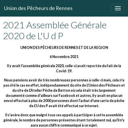
Union des Pêcheurs de Rennes
2021 Assemblée Générale
2020 de L'U d P
UNION DES PÊCHEURS DE RENNES ET DE LA REGION
6 Novembre 2021
Il y avait l'assemblée générale 2020, celle-ci avait reportée du fait de la
Covid-19.
Nous pensions avoir de très nombreuses personnes à celle-ci mais, cela n'a
pas été le cas en effet, indépendamment du site de L'Union des Pêcheurs et
du site de L'Atelier Pêche de Betton où cela était très largement
documenté comme d'ailleurs sur Facebook et autres, il y avait en plus un
envoi effectué à plus de 2000 personnes dont l'achat d'une carte de pêche
de L'U des P avait été effectué sur internet.
Il s'avère donc que malgré tous ces appels à participer à cette assemblée
générale, le nombre de personnes présentes étant totalement nul, qu'il n'y
aura aucun chiffre communiqué à ce sujet.