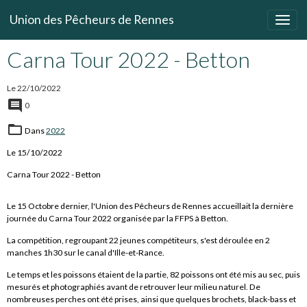
Union des Pêcheurs de Rennes
Carna Tour 2022 - Betton
Le 22/10/2022
0
Dans
2022
Le 15/10/2022
Carna Tour 2022 - Betton
Le 15 Octobre dernier, l'Union des Pêcheurs de Rennes accueillait la dernière
journée du Carna Tour 2022 organisée par la FFPS à Betton.
La compétition, regroupant 22 jeunes compétiteurs, s'est déroulée en 2
manches 1h30 sur le canal d'Ille-et-Rance.
Le temps et les poissons étaient de la partie, 82 poissons ont été mis au sec, puis
mesurés et photographiés avant de retrouver leur milieu naturel. De
nombreuses perches ont été prises, ainsi que quelques brochets, black-bass et