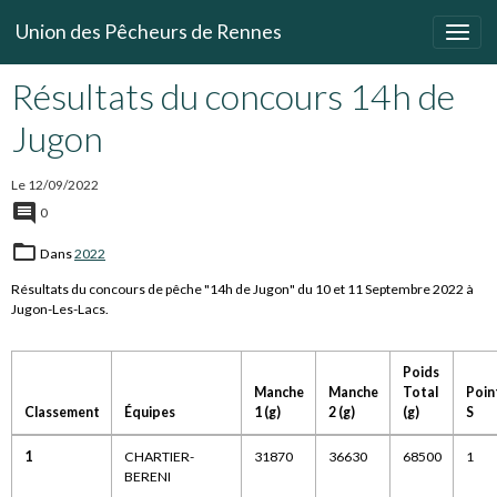
Union des Pêcheurs de Rennes
Résultats du concours 14h de
Jugon
Le 12/09/2022
0
Dans
2022
Résultats du concours de pêche "14h de Jugon" du 10 et 11 Septembre 2022 à
Jugon-Les-Lacs.
Poids
Manche
Manche
Total
Poin
Classement
Équipes
1 (g)
2 (g)
(g)
S
1
CHARTIER-
31870
36630
68500
1
BERENI