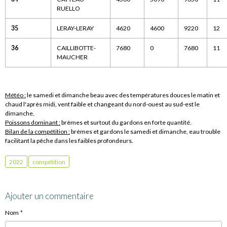
RUELLO
35
LERAY-LERAY
4620
4600
9220
12
36
CAILLIBOTTE-
7680
0
7680
11
MAUCHER
Météo :
le samedi et dimanche beau avec des températures douces le matin et
chaud l'après midi, vent faible et changeant du nord-ouest au sud-est le
dimanche.
Poissons dominant :
brèmes et surtout du gardons en forte quantité.
Bilan de la compétition :
brèmes et gardons le samedi et dimanche, eau trouble
facilitant la pêche dans les faibles profondeurs.
2022
compétition
Ajouter un commentaire
Nom