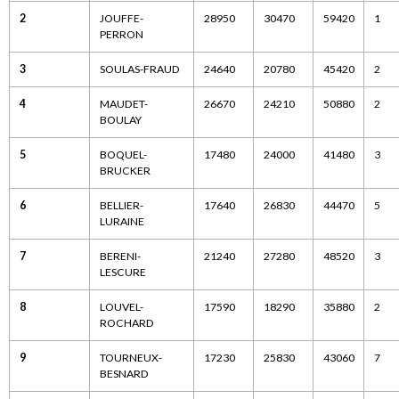
2
JOUFFE-
28950
30470
59420
1
PERRON
3
SOULAS-FRAUD
24640
20780
45420
2
4
MAUDET-
26670
24210
50880
2
BOULAY
5
BOQUEL-
17480
24000
41480
3
BRUCKER
6
BELLIER-
17640
26830
44470
5
LURAINE
7
BERENI-
21240
27280
48520
3
LESCURE
8
LOUVEL-
17590
18290
35880
2
ROCHARD
9
TOURNEUX-
17230
25830
43060
7
BESNARD