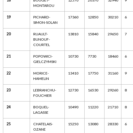
18
BOUGET-
12570
20370
32940
9
MONTAROU
19
PICHARD-
17360
12850
30210
6
SIMON-SOLAN
20
RUAULT-
13810
15840
29650
7
BUNOUF-
COURTEL
21
POPOWICI-
10730
7730
18460
6
GIELCZYMSKI
22
MORICE-
13410
17750
31160
9
HAMELIN
23
LEBRANCHU-
12730
16530
29260
8
FOUCHIER
24
BOQUEL-
10490
11220
21710
8
LAGASSE
25
CHATELAIS-
15250
13080
28330
6
OZANE