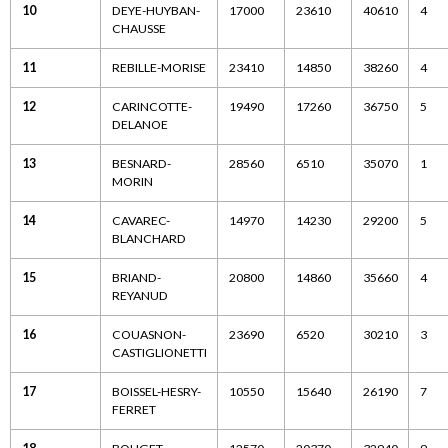
10
DEYE-HUYBAN-
17000
23610
40610
4
CHAUSSE
11
REBILLE-MORISE
23410
14850
38260
4
12
CARINCOTTE-
19490
17260
36750
5
DELANOE
13
BESNARD-
28560
6510
35070
1
MORIN
14
CAVAREC-
14970
14230
29200
5
BLANCHARD
15
BRIAND-
20800
14860
35660
4
REYANUD
16
COUASNON-
23690
6520
30210
3
CASTIGLIONETTI
17
BOISSEL-HESRY-
10550
15640
26190
7
FERRET