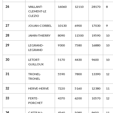
26
VAILLANT-
16060
12110
28170
8
CLEMENT-LE
CLEZIO
27
JOUAN-CORBEL
10130
6900
17030
9
28
JAMIN-THIERRY
8090
11500
19590
10
29
LEGRAND-
9300
7580
16880
10
LEGRAND
30
LETORT-
5170
4430
9600
10
GUILLOUX
31
TRONEL-
5590
7800
13390
12
TRONEL
32
HERVE-HERVE
7220
5160
12380
11
33
FERTE-
4370
6200
10570
12
PORCHET
34
CATTEAU-
4560
5090
9650
11