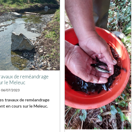
ravaux de reméandrage
ur le Meleuc
e 06/07/2023
es travaux de reméandrage
ont en cours sur le Meleuc.