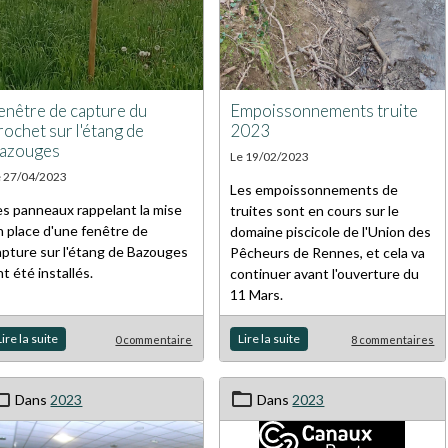
Empoissonnements truite
enêtre de capture du
2023
rochet sur l'étang de
azouges
Le 19/02/2023
e 27/04/2023
Les empoissonnements de
es panneaux rappelant la mise
truites sont en cours sur le
n place d'une fenêtre de
domaine piscicole de l'Union des
apture sur l'étang de Bazouges
Pêcheurs de Rennes, et cela va
nt été installés.
continuer avant l'ouverture du
11 Mars.
Lire la suite
Lire la suite
0 commentaire
8 commentaires
Dans
2023
Dans
2023