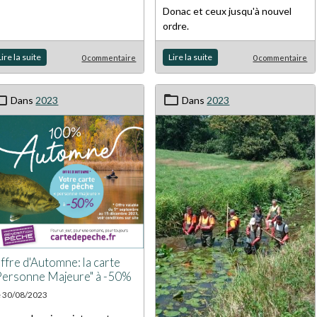
Donac et ceux jusqu'à nouvel
ordre.
Lire la suite
Lire la suite
0 commentaire
0 commentaire
Dans
2023
Dans
2023
ffre d'Automne: la carte
Personne Majeure" à -50%
e 30/08/2023