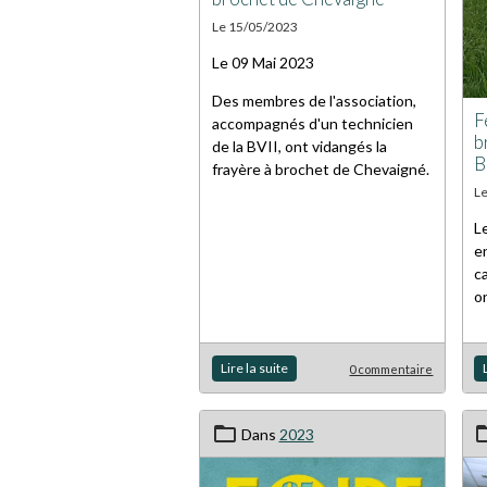
Le 15/05/2023
Le 09 Mai 2023
Des membres de l'association,
F
accompagnés d'un technicien
b
de la BVII, ont vidangés la
B
frayère à brochet de Chevaigné.
L
L
e
c
o
Lire la suite
0 commentaire
Dans
2023