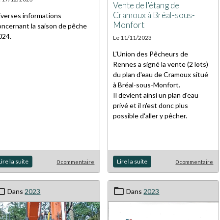
Vente de l'étang de
Cramoux à Bréal-sous-
iverses informations
Monfort
oncernant la saison de pêche
024.
Le 11/11/2023
L'Union des Pêcheurs de
Rennes a signé la vente (2 lots)
du plan d'eau de Cramoux situé
à Bréal-sous-Monfort.
Il devient ainsi un plan d'eau
privé et il n'est donc plus
possible d'aller y pêcher.
Lire la suite
Lire la suite
0 commentaire
0 commentaire
Dans
2023
Dans
2023